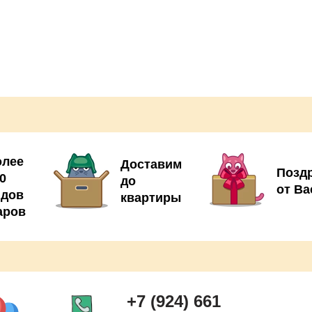
олее
Доставим
Позд
0
до
от Ва
идов
квартиры
аров
+7 (924) 661