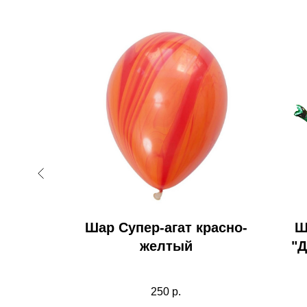
гендер
Шар Супер-агат красно-
Ш
желтый
"Д
2д 10шт
250
р.
12д 10шт