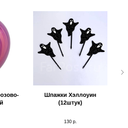
розово-
Шпажки Хэллоуин
й
(12штук)
130
р.