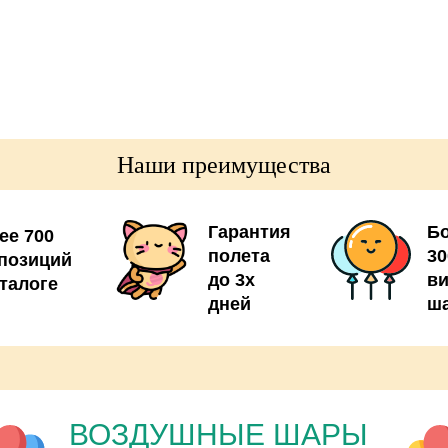
Наши преимущества
Гарантия
Б
ее 700
полета
30
позиций
до 3х
в
аталоге
дней
ш
ВОЗДУШНЫЕ ШАРЫ