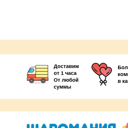
шт
Доставим
Бол
от 1 часа
ком
От любой
в к
суммы