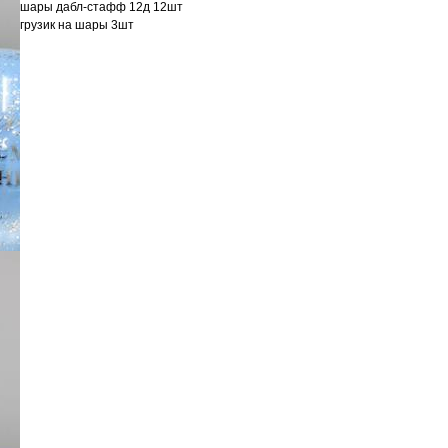
шары дабл-стафф 12д 12шт
грузик на шары 3шт
евый
ветный
ью
ка