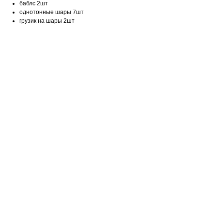
баблс 2шт
однотонные шары 7шт
грузик на шары 2шт
чик
й
ью
чка
а