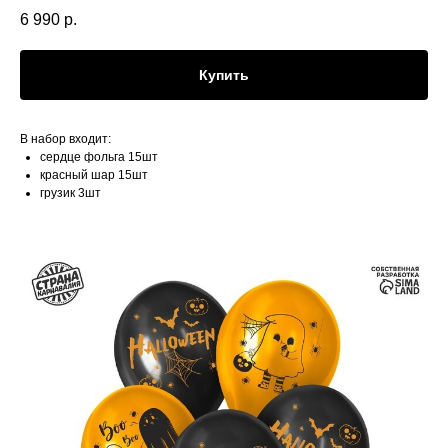
6 990
р.
Купить
В набор входит:
сердце фольга 15шт
красный шар 15шт
грузик 3шт