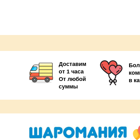
- грузик на шары 3шт
Доставим
Бол
от 1 часа
ком
От любой
в к
суммы