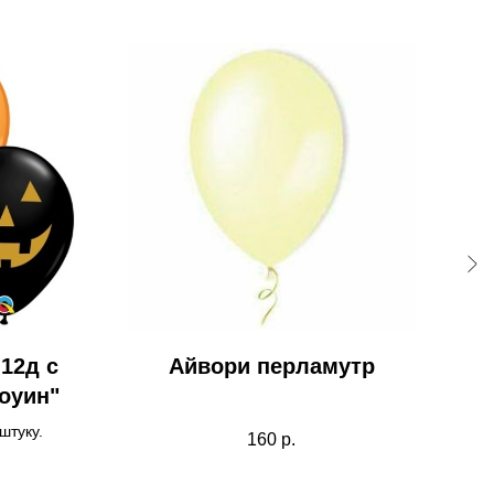
12д с
Айвори перламутр
Н
оуин"
-шар
штуку.
160
р.
-