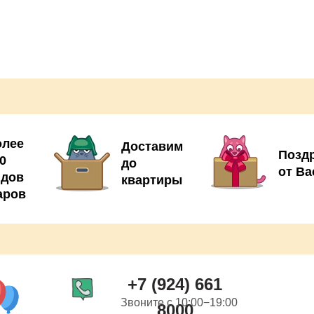
олее
Доставим
Позд
0
до
от Ва
идов
квартиры
аров
+7 (924) 661
Звоните с 10:00−19:00
8000