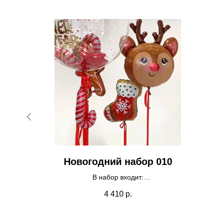
рами и
Новогодний набор 010
В набор входит:
- баблс с шарами внутри 1шт
4 410
р.
- носок 1шт
- олененок 1шт