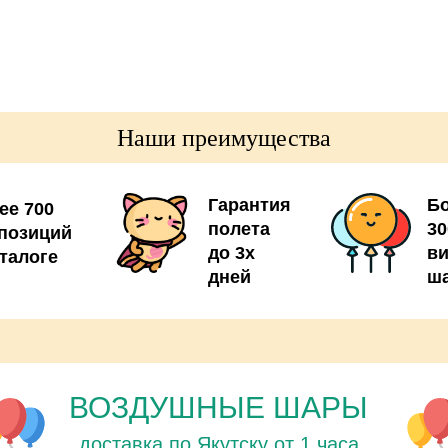
Наши преимущества
Гарантия
Б
ее 700
полета
30
позиций
до 3х
в
аталоге
дней
ш
ВОЗДУШНЫЕ ШАРЫ
доставка по Якутску от 1 часа