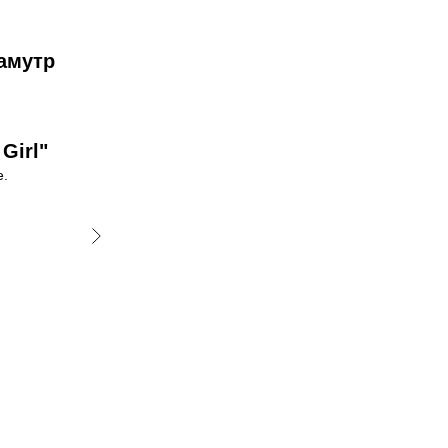
амутр
Girl"
е.