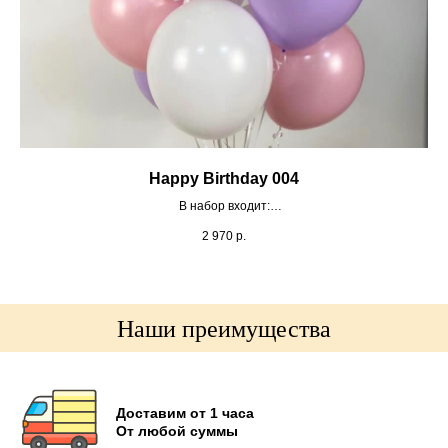
Happy Birthday 004
В набор входит:
-шар баблс с перьями и надписью 19д 1шт
2 970
р.
-шар розовый 12д 4шт
-шар фиолетовый 12д 3шт
-шар белый 12д 2шт
-грузи на шары 1шт
Наши преимущества
Доставим от 1 часа
От любой суммы