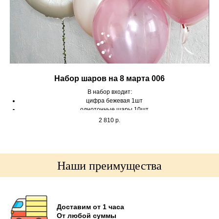
Набор шаров на 8 марта 006
В набор входит:
цифра бежевая 1шт
однотонные шары 10шт
грузик на шары 2шт
2 810
р.
Наши преимущества
Доставим от 1 часа
От любой суммы