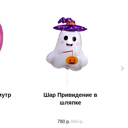
мутр
Шар Привидение в
шляпке
780
р.
860
р.