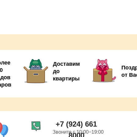
олее
Доставим
Позд
0
до
от Ва
идов
квартиры
аров
+7 (924) 661
Звоните с 10:00−19:00
8000