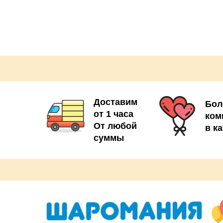
- шары с конфетти 2шт
- грузик на шары 2шт
Доставим
Бол
от 1 часа
ком
От любой
в к
суммы