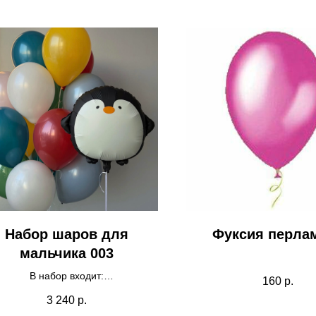
Набор шаров для
Фуксия перла
мальчика 003
В набор входит:
160
р.
- пингвин 1шт
3 240
р.
- разноцветные шары 15шт