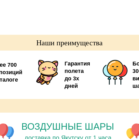
- грузик 2шт
Наши преимущества
Гарантия
Б
ее 700
полета
30
позиций
до 3х
в
аталоге
дней
ш
ВОЗДУШНЫЕ ШАРЫ
доставка по Якутску от 1 часа