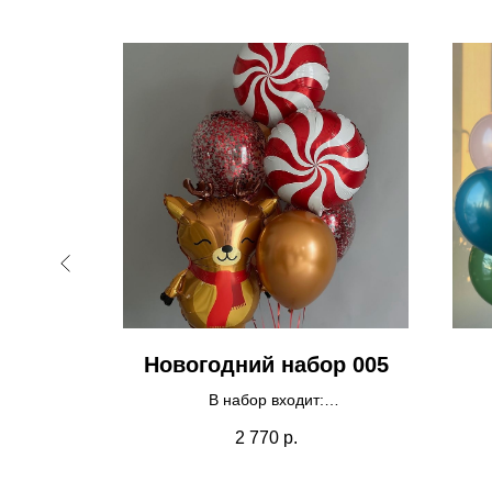
анный
Новогодний набор 005
адписью
В набор входит:
"
- олененок 1шт
2 770
р.
- карамелька 2шт
- шары хром 3шт