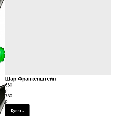
Шар Франкенштейн
660
р.
780
р.
Купить