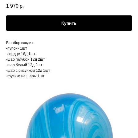
1 970
р.
Купить
В набор входит:
-пупсик 1шт
-сердце 18д 1шт
-шар голубой 12д 2шт
-шар белый 12д 2шт
-шар с рисунком 12д 1шт
-грузики на шары 1шт