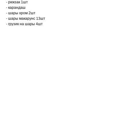
- рюкзак 1шт
- карандаш
- шары хром 2шт
- шары макарунс 13шт
- грузик на шары 4шт
е
й
я
й
рованный
и