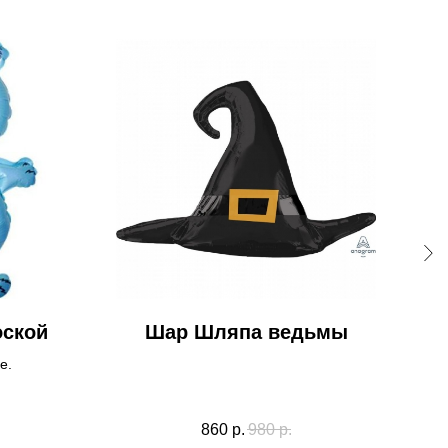
оской
Шар Шляпа ведьмы
Ша
е.
Цен
860
р.
980
р.