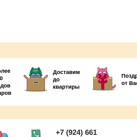
олее
Доставим
Позд
0
до
от Ва
идов
квартиры
аров
+7 (924) 661