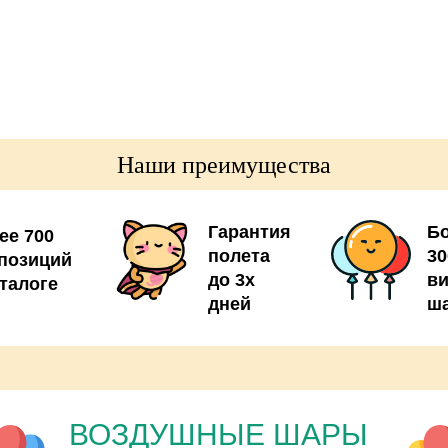
Наши преимущества
Гарантия
Б
ее 700
полета
30
позиций
до 3х
в
аталоге
дней
ш
ВОЗДУШНЫЕ ШАРЫ