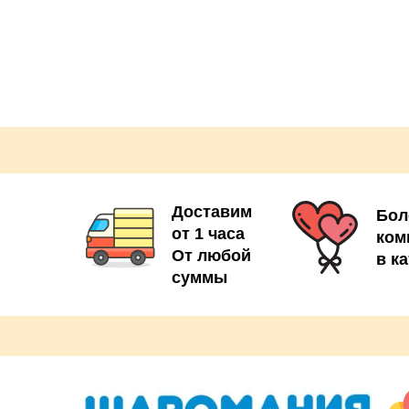
- осенние листочки 6шт
3шт
- грузик на шары 3шт
 4шт
2шт
Доставим
Бол
от 1 часа
ком
От любой
в к
суммы