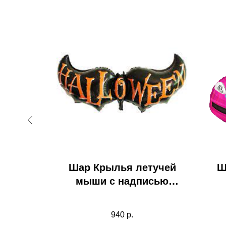
к 009
Шар Крылья летучей
Ш
мыши с надписью
Halloween
 надписью
940
р.