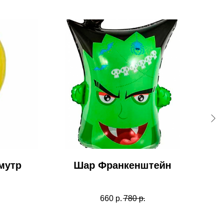
мутр
Шар Франкенштейн
660
р.
780
р.