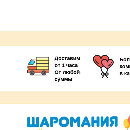
шт
шт
12д 2шт
шт
Доставим
Бол
от 1 часа
ком
От любой
в к
суммы