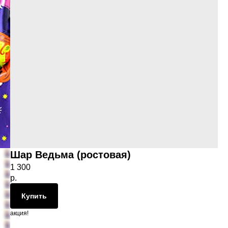
Шар Ведьма (ростовая)
1 300
р.
Купить
акция!
чик