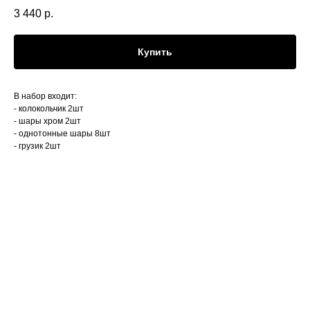
3 440
р.
Купить
В набор входит:
- колокольчик 2шт
- шары хром 2шт
- однотонные шары 8шт
- грузик 2шт