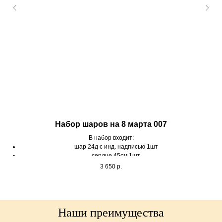
Набор шаров на 8 марта 007
В набор входит:
шар 24д с инд. надписью 1шт
сердце 45см 1шт
шары браш 2шт
3 650
р.
шары эвкалипт 1шт
грузик на шары 6шт
Наши преимущества