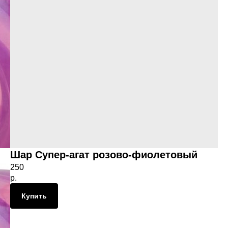
Шар Супер-агат розово-фиолетовый
250
р.
Купить
к