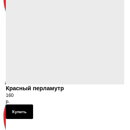
Красный перламутр
160
р.
Купить
на