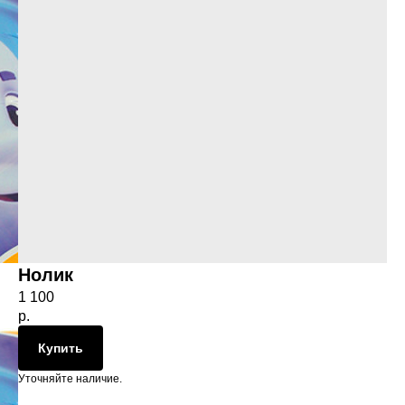
Нолик
1 100
р.
Купить
Уточняйте наличие.
рованный